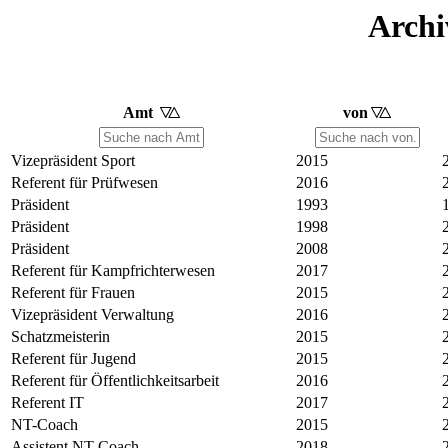
Archi
Amt
von
Sortiere aufsteigend nach
Amt
Sortiere aufste
von
Vizepräsident Sport
2015
Referent für Prüfwesen
2016
Präsident
1993
Präsident
1998
Präsident
2008
Referent für Kampfrichterwesen
2017
Referent für Frauen
2015
Vizepräsident Verwaltung
2016
Schatzmeisterin
2015
Referent für Jugend
2015
Referent für Öffentlichkeitsarbeit
2016
Referent IT
2017
NT-Coach
2015
Assistent NT-Coach
2018